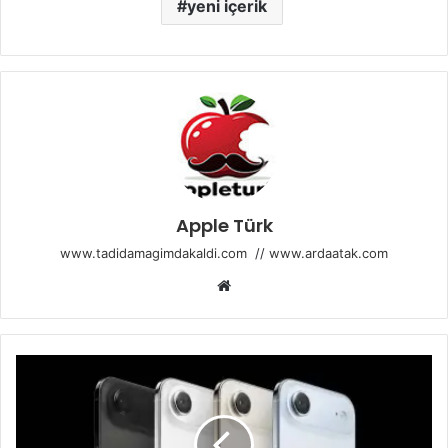
yeni içerik
Apple Türk
www.tadidamagimdakaldi.com
//
www.ardaatak.com
Web
sitesi