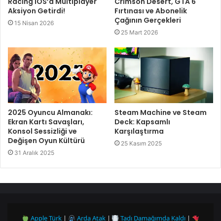
Racing iOS’a Multiplayer
Crimson Desert, GTA 6
Aksiyon Getirdi!
Fırtınası ve Abonelik
Çağının Gerçekleri
15 Nisan 2026
25 Mart 2026
2025 Oyuncu Almanakı:
Steam Machine ve Steam
Ekran Kartı Savaşları,
Deck: Kapsamlı
Konsol Sessizliği ve
Karşılaştırma
Değişen Oyun Kültürü
25 Kasım 2025
31 Aralık 2025
Apple Türk
|
Arda Atak
|
Tadı Damağımda Kaldı
|