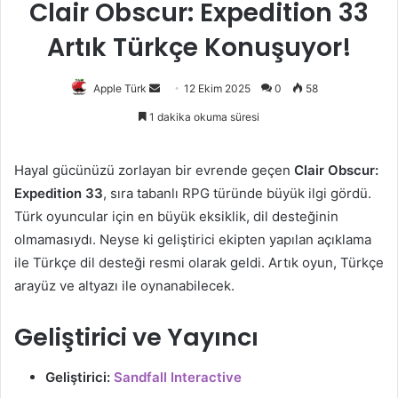
Clair Obscur: Expedition 33
Artık Türkçe Konuşuyor!
Bir
Apple Türk
12 Ekim 2025
0
58
e-
1 dakika okuma süresi
posta
göndermek
Hayal gücünüzü zorlayan bir evrende geçen
Clair Obscur:
Expedition 33
, sıra tabanlı RPG türünde büyük ilgi gördü.
Türk oyuncular için en büyük eksiklik, dil desteğinin
olmamasıydı. Neyse ki geliştirici ekipten yapılan açıklama
ile Türkçe dil desteği resmi olarak geldi. Artık oyun, Türkçe
arayüz ve altyazı ile oynanabilecek.
Geliştirici ve Yayıncı
Geliştirici:
Sandfall Interactive