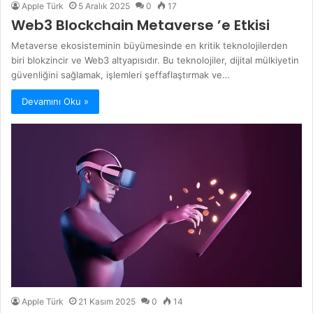
Apple Türk
5 Aralık 2025
0
17
Web3 Blockchain Metaverse ’e Etkisi
Metaverse ekosisteminin büyümesinde en kritik teknolojilerden
biri blokzincir ve Web3 altyapısıdır. Bu teknolojiler, dijital mülkiyetin
güvenliğini sağlamak, işlemleri şeffaflaştırmak ve…
Devamını Oku »
Apple Türk
21 Kasım 2025
0
14