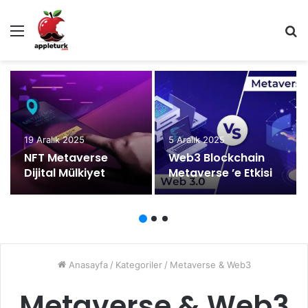
Menü
A
y
...
19 Aralık 2025
5 Aralık 2025
NFT Metaverse
Web3 Blockchain
Dijital Mülkiyet
Metaverse ’e Etkisi
Anasayfa
/
Kategoriler
/
Metaverse & Web3
Metaverse & Web3