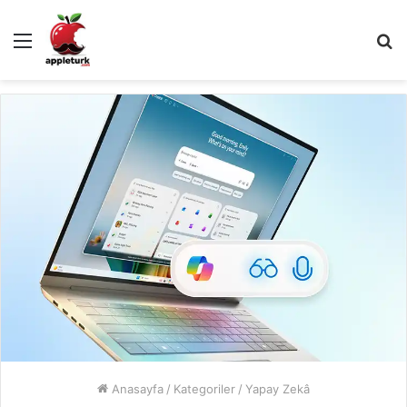
Menü
A
y
...
Anasayfa
/
Kategoriler
/
Yapay Zekâ