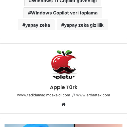
Windows 11 Copilot güvenliği
Windows Copilot veri toplama
yapay zeka
yapay zeka gizlilik
Apple Türk
www.tadidamagimdakaldi.com
//
www.ardaatak.com
Web
sitesi