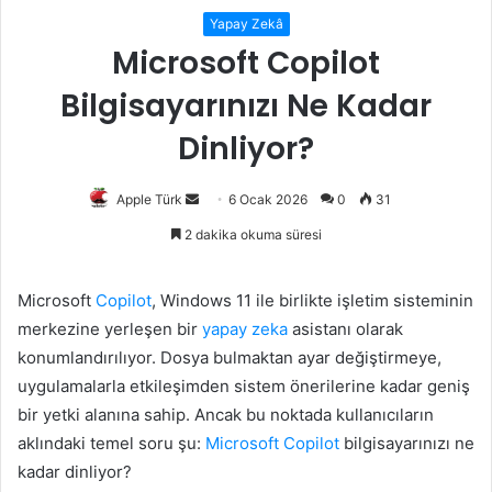
Yapay Zekâ
Microsoft Copilot
Bilgisayarınızı Ne Kadar
Dinliyor?
Bir
Apple Türk
6 Ocak 2026
0
31
e-
2 dakika okuma süresi
posta
göndermek
Microsoft
Copilot
, Windows 11 ile birlikte işletim sisteminin
merkezine yerleşen bir
yapay zeka
asistanı olarak
konumlandırılıyor. Dosya bulmaktan ayar değiştirmeye,
uygulamalarla etkileşimden sistem önerilerine kadar geniş
bir yetki alanına sahip. Ancak bu noktada kullanıcıların
aklındaki temel soru şu:
Microsoft Copilot
bilgisayarınızı ne
kadar dinliyor?