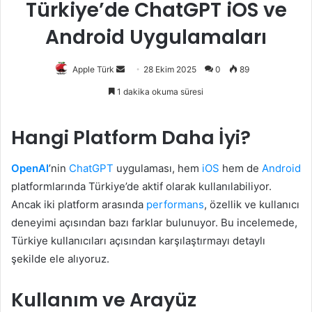
Türkiye’de ChatGPT iOS ve
Android Uygulamaları
Bir
Apple Türk
28 Ekim 2025
0
89
e-
1 dakika okuma süresi
posta
göndermek
Hangi Platform Daha İyi?
OpenAI
’nin
ChatGPT
uygulaması, hem
iOS
hem de
Android
platformlarında Türkiye’de aktif olarak kullanılabiliyor.
Ancak iki platform arasında
performans
, özellik ve kullanıcı
deneyimi açısından bazı farklar bulunuyor. Bu incelemede,
Türkiye kullanıcıları açısından karşılaştırmayı detaylı
şekilde ele alıyoruz.
Kullanım ve Arayüz