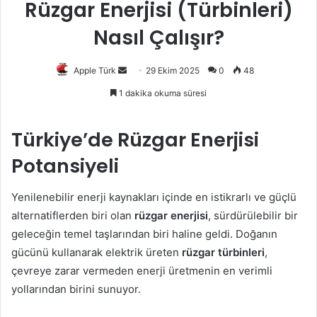
Rüzgar Enerjisi (Türbinleri)
Nasıl Çalışır?
Bir
Apple Türk
29 Ekim 2025
0
48
e-
1 dakika okuma süresi
posta
göndermek
Türkiye’de Rüzgar Enerjisi
Potansiyeli
Yenilenebilir enerji kaynakları içinde en istikrarlı ve güçlü
alternatiflerden biri olan
rüzgar enerjisi
, sürdürülebilir bir
geleceğin temel taşlarından biri haline geldi. Doğanın
gücünü kullanarak elektrik üreten
rüzgar türbinleri
,
çevreye zarar vermeden enerji üretmenin en verimli
yollarından birini sunuyor.