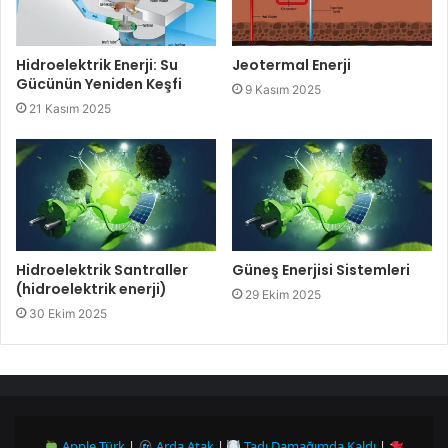
Hidroelektrik Enerji: Su
Jeotermal Enerji
Gücünün Yeniden Keşfi
9 Kasım 2025
21 Kasım 2025
Hidroelektrik Santraller
Güneş Enerjisi Sistemleri
(hidroelektrik enerji)
29 Ekim 2025
30 Ekim 2025
Apple Türk
|
Arda Atak
|
Tadı Damağımda Kaldı
|