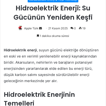
Hidroelektrik Enerji: Su
Gücünün Yeniden Keşfi
Bir
Apple Türk
21 Kasım 2025
0
19
e-
1 dakika okuma süresi
posta
göndermek
Hidroelektrik enerji
, suyun gücünü elektriğe dönüştüren
en eski ve en verimli yenilenebilir enerji kaynaklarından
biridir. Akarsuların, nehirlerin ve barajların potansiyel
enerjisinden yararlanılarak elde edilen bu enerji türü,
düşük karbon salımı sayesinde sürdürülebilir enerji
geleceğinin merkezinde yer alır.
Hidroelektrik Enerjinin
Temelleri