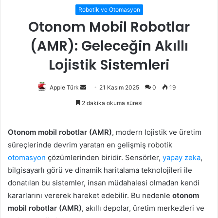
Robotik ve Otomasyon
Otonom Mobil Robotlar
(AMR): Geleceğin Akıllı
Lojistik Sistemleri
Bir
Apple Türk
21 Kasım 2025
0
19
e-
2 dakika okuma süresi
posta
göndermek
Otonom mobil robotlar (AMR)
, modern lojistik ve üretim
süreçlerinde devrim yaratan en gelişmiş robotik
otomasyon
çözümlerinden biridir. Sensörler,
yapay zeka
,
bilgisayarlı görü ve dinamik haritalama teknolojileri ile
donatılan bu sistemler, insan müdahalesi olmadan kendi
kararlarını vererek hareket edebilir. Bu nedenle
otonom
mobil robotlar (AMR)
, akıllı depolar, üretim merkezleri ve