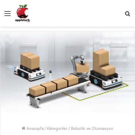
Menü
A
y
...
Anasayfa
/
Kategoriler
/
Robotik ve Otomasyon