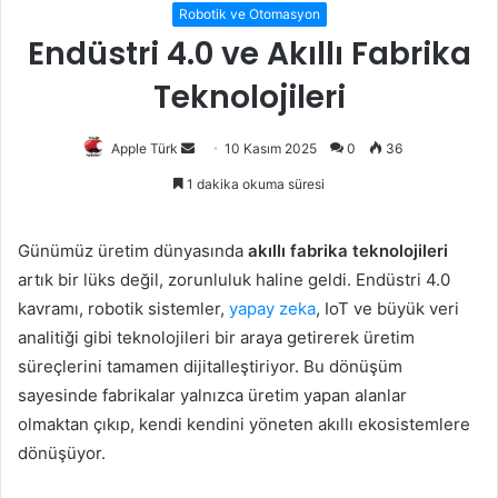
Robotik ve Otomasyon
Endüstri 4.0 ve Akıllı Fabrika
Teknolojileri
Bir
Apple Türk
10 Kasım 2025
0
36
e-
1 dakika okuma süresi
posta
göndermek
Günümüz üretim dünyasında
akıllı fabrika teknolojileri
artık bir lüks değil, zorunluluk haline geldi. Endüstri 4.0
kavramı, robotik sistemler,
yapay zeka
, IoT ve büyük veri
analitiği gibi teknolojileri bir araya getirerek üretim
süreçlerini tamamen dijitalleştiriyor. Bu dönüşüm
sayesinde fabrikalar yalnızca üretim yapan alanlar
olmaktan çıkıp, kendi kendini yöneten akıllı ekosistemlere
dönüşüyor.