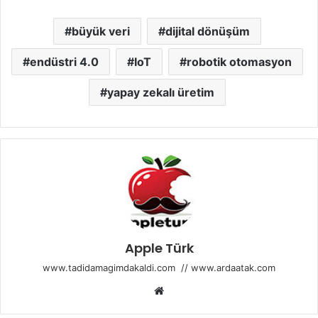
büyük veri
dijital dönüşüm
endüstri 4.0
IoT
robotik otomasyon
yapay zekalı üretim
Apple Türk
www.tadidamagimdakaldi.com
//
www.ardaatak.com
Web
sitesi