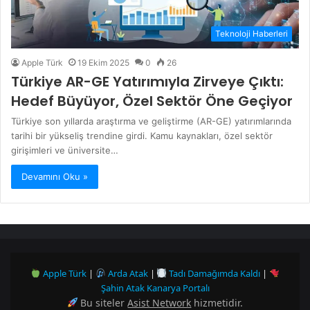
Teknoloji Haberleri
Apple Türk
19 Ekim 2025
0
26
Türkiye AR-GE Yatırımıyla Zirveye Çıktı:
Hedef Büyüyor, Özel Sektör Öne Geçiyor
Türkiye son yıllarda araştırma ve geliştirme (AR-GE) yatırımlarında
tarihi bir yükseliş trendine girdi. Kamu kaynakları, özel sektör
girişimleri ve üniversite…
Devamını Oku »
Apple Türk
|
Arda Atak
|
Tadı Damağımda Kaldı
|
Şahin Atak Kanarya Portalı
Bu siteler
Asist Network
hizmetidir.