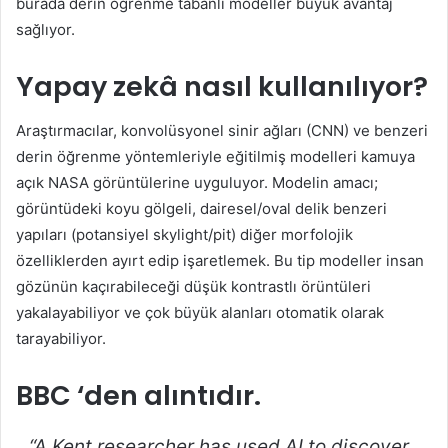
burada derin öğrenme tabanlı modeller büyük avantaj
sağlıyor.
Yapay zekâ nasıl kullanılıyor?
Araştırmacılar, konvolüsyonel sinir ağları (CNN) ve benzeri
derin öğrenme yöntemleriyle eğitilmiş modelleri kamuya
açık NASA görüntülerine uyguluyor. Modelin amacı;
görüntüdeki koyu gölgeli, dairesel/oval delik benzeri
yapıları (potansiyel skylight/pit) diğer morfolojik
özelliklerden ayırt edip işaretlemek. Bu tip modeller insan
gözünün kaçırabileceği düşük kontrastlı örüntüleri
yakalayabiliyor ve çok büyük alanları otomatik olarak
tarayabiliyor.
BBC ‘den alıntıdır.
“A Kent researcher has used AI to discover