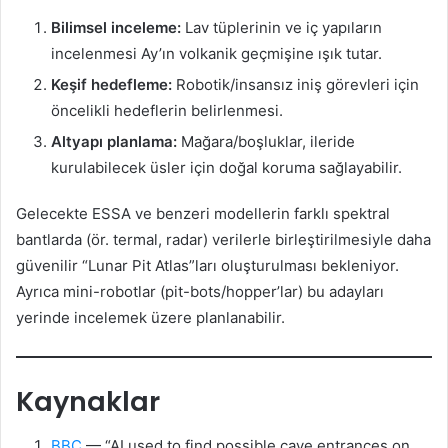
Bilimsel inceleme:
Lav tüplerinin ve iç yapıların
incelenmesi Ay’ın volkanik geçmişine ışık tutar.
Keşif hedefleme:
Robotik/insansız iniş görevleri için
öncelikli hedeflerin belirlenmesi.
Altyapı planlama:
Mağara/boşluklar, ileride
kurulabilecek üsler için doğal koruma sağlayabilir.
Gelecekte ESSA ve benzeri modellerin farklı spektral
bantlarda (ör. termal, radar) verilerle birleştirilmesiyle daha
güvenilir “Lunar Pit Atlas”ları oluşturulması bekleniyor.
Ayrıca mini-robotlar (pit-bots/hopper’lar) bu adayları
yerinde incelemek üzere planlanabilir.
Kaynaklar
BBC
— “AI used to find possible cave entrances on