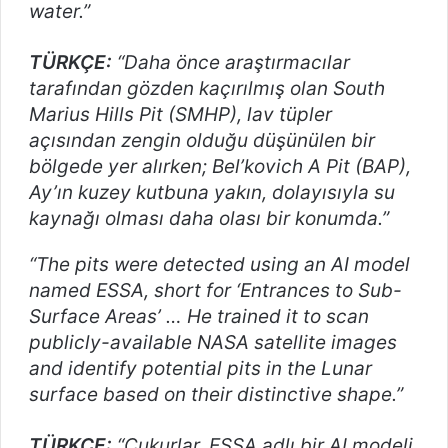
water.”
TÜRKÇE:
“Daha önce araştırmacılar
tarafından gözden kaçırılmış olan South
Marius Hills Pit (SMHP), lav tüpler
açısından zengin olduğu düşünülen bir
bölgede yer alırken; Bel’kovich A Pit (BAP),
Ay’ın kuzey kutbuna yakın, dolayısıyla su
kaynağı olması daha olası bir konumda.”
“The pits were detected using an AI model
named ESSA, short for ‘Entrances to Sub-
Surface Areas’ … He trained it to scan
publicly-available NASA satellite images
and identify potential pits in the Lunar
surface based on their distinctive shape.”
TÜRKÇE:
“Çukurlar, ESSA adlı bir AI modeli