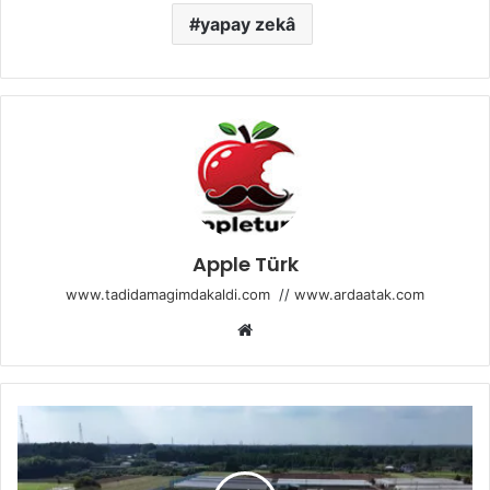
yapay zekâ
Apple Türk
www.tadidamagimdakaldi.com
//
www.ardaatak.com
Web
sitesi