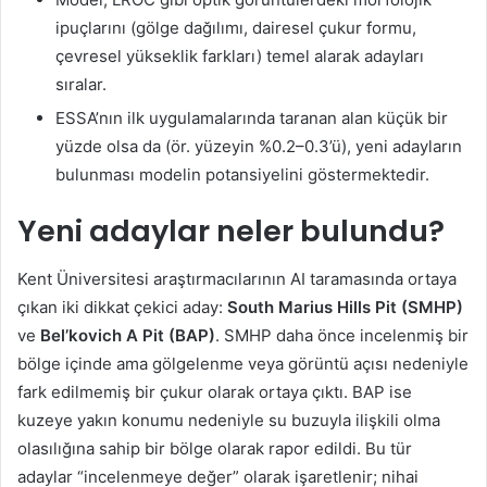
ipuçlarını (gölge dağılımı, dairesel çukur formu,
çevresel yükseklik farkları) temel alarak adayları
sıralar.
ESSA’nın ilk uygulamalarında taranan alan küçük bir
yüzde olsa da (ör. yüzeyin %0.2–0.3’ü), yeni adayların
bulunması modelin potansiyelini göstermektedir.
Yeni adaylar neler bulundu?
Kent Üniversitesi araştırmacılarının AI taramasında ortaya
çıkan iki dikkat çekici aday:
South Marius Hills Pit (SMHP)
ve
Bel’kovich A Pit (BAP)
. SMHP daha önce incelenmiş bir
bölge içinde ama gölgelenme veya görüntü açısı nedeniyle
fark edilmemiş bir çukur olarak ortaya çıktı. BAP ise
kuzeye yakın konumu nedeniyle su buzuyla ilişkili olma
olasılığına sahip bir bölge olarak rapor edildi. Bu tür
adaylar “incelenmeye değer” olarak işaretlenir; nihai