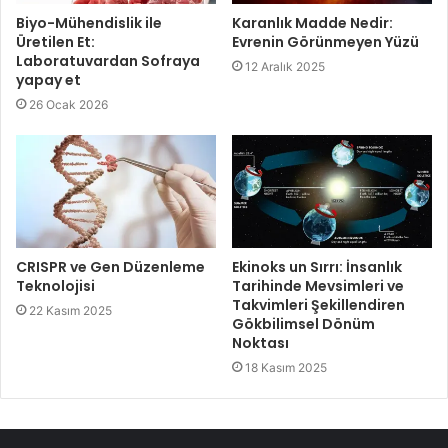
Biyo-Mühendislik ile
Karanlık Madde Nedir:
Üretilen Et:
Evrenin Görünmeyen Yüzü
Laboratuvardan Sofraya
12 Aralık 2025
yapay et
26 Ocak 2026
CRISPR ve Gen Düzenleme
Ekinoks un Sırrı: İnsanlık
Teknolojisi
Tarihinde Mevsimleri ve
Takvimleri Şekillendiren
22 Kasım 2025
Gökbilimsel Dönüm
Noktası
18 Kasım 2025