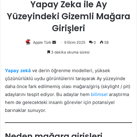
Yapay Zeka ile Ay
Yüzeyindeki Gizemli Mağara
Girişleri
Bir
Apple Türk
9 Ekim 2025
0
58
e-
3 dakika okuma süresi
posta
göndermek
Yapay zekâ
ve derin öğrenme modelleri, yüksek
çözünürlüklü uydu görüntülerini tarayarak Ay yüzeyinde
daha önce fark edilmemiş olası mağara/giriş (skylight / pit)
adaylarını tespit ediyor. Bu adaylar hem
bilimsel
araştırma
hem de gelecekteki insanlı görevler için potansiyel
barınaklar sunuyor.
Neden mağara girişleri