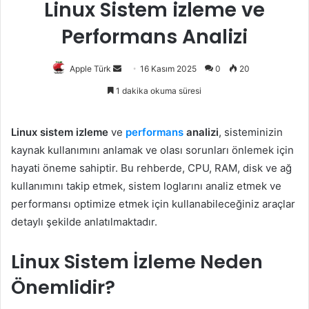
Linux Sistem izleme ve
Performans Analizi
Bir
Apple Türk
16 Kasım 2025
0
20
e-
1 dakika okuma süresi
posta
göndermek
Linux sistem izleme
ve
performans
analizi
, sisteminizin
kaynak kullanımını anlamak ve olası sorunları önlemek için
hayati öneme sahiptir. Bu rehberde, CPU, RAM, disk ve ağ
kullanımını takip etmek, sistem loglarını analiz etmek ve
performansı optimize etmek için kullanabileceğiniz araçlar
detaylı şekilde anlatılmaktadır.
Linux Sistem İzleme Neden
Önemlidir?