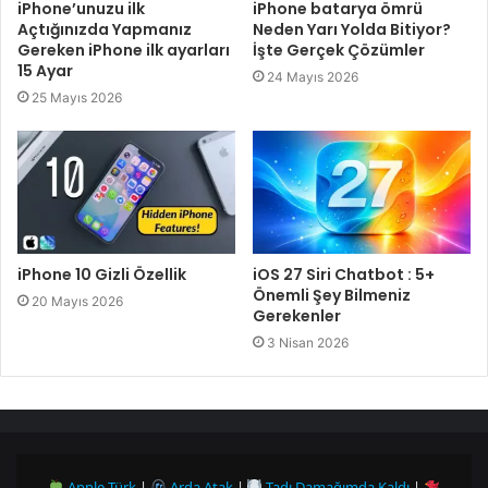
iPhone’unuzu ilk
iPhone batarya ömrü
Açtığınızda Yapmanız
Neden Yarı Yolda Bitiyor?
Gereken iPhone ilk ayarları
İşte Gerçek Çözümler
15 Ayar
24 Mayıs 2026
25 Mayıs 2026
iPhone 10 Gizli Özellik
iOS 27 Siri Chatbot : 5+
Önemli Şey Bilmeniz
20 Mayıs 2026
Gerekenler
3 Nisan 2026
Apple Türk
|
Arda Atak
|
Tadı Damağımda Kaldı
|