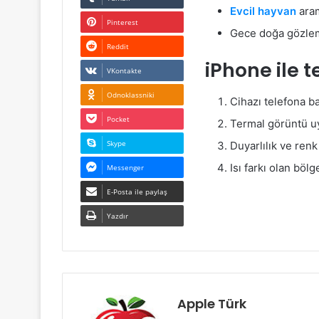
Evcil hayvan
ara
Pinterest
Gece doğa gözle
Reddit
iPhone ile 
VKontakte
Odnoklassniki
Cihazı telefona ba
Pocket
Termal görüntü u
Skype
Duyarlılık ve renk 
Isı farkı olan bölg
Messenger
E-Posta ile paylaş
Yazdır
Apple Türk