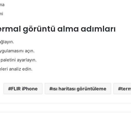
ma
mi
termal görüntü alma adımları
ğlayın.
ygulamasını açın.
paletini ayarlayın.
eleri analiz edin.
FLIR iPhone
ısı haritası görüntüleme
term