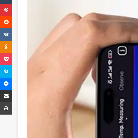
Pinterest
Reddit
VKontakte
Odnoklassniki
Pocket
Skype
Messenger
E-Posta ile paylaş
Yazdır