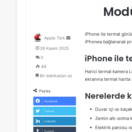
Modü
iPhone ile termal görü
Bir
Apple Türk
iPhonea bağlanarak pro
e-
29 Kasım 2025
posta
iPhone ile 
göndermek
0
49
Harici termal kamera 
Bir dakikadan az
ekranına termal harita 
Paylaş
Nerelerde ku
Facebook
Duvar içi ısı kaçak
Twitter
Zemin altı ısıtma 
LinkedIn
Elektrik panosu ıs
Tumblr