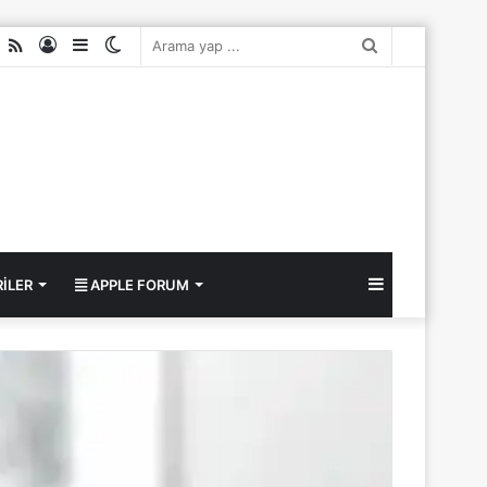
ube
nstagram
RSS
Kayıt
Kenar
Dış
Arama
Ol
Bölmesi
görünümü
yap
değiştir
...
Kenar
ILER
APPLE FORUM
Bölmesi