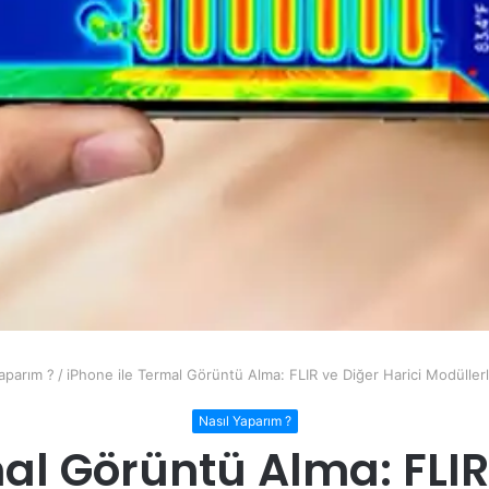
aparım ?
/
iPhone ile Termal Görüntü Alma: FLIR ve Diğer Harici Modüllerle
Nasıl Yaparım ?
al Görüntü Alma: FLIR