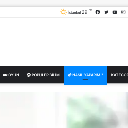
℃
Facebook
Twitter
YouT
I
29
İstanbul
OYUN
POPÜLER BILIM
NASIL YAPARIM ?
KATEGOR