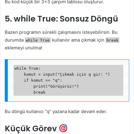
Bu kod küçük bir 3×3 çarpım tablosu oluşturur.
5. while True: Sonsuz Döngü
Bazen programın sürekli çalışmasını isteyebilirsin. Bu
durumda
kullanılır ama çıkmak için
while True
break
eklemeyi unutma!
while True:

    komut = input("Çıkmak için q gir: ")

    if komut == "q":

        print("Görüşürüz!")

Bu döngü kullanıcı “q” yazana kadar devam eder.
Küçük Görev