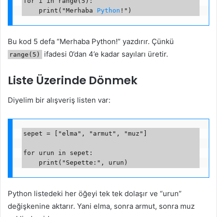
for i in range(5):

    print("Merhaba 
Python
Bu kod 5 defa “Merhaba Python!” yazdırır. Çünkü
ifadesi 0’dan 4’e kadar sayıları üretir.
range(5)
Liste Üzerinde Dönmek
Diyelim bir alışveriş listen var:
sepet = ["elma", "armut", "muz"]

for urun in sepet:

Python listedeki her öğeyi tek tek dolaşır ve “urun”
değişkenine aktarır. Yani elma, sonra armut, sonra muz