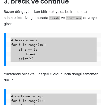
3. break ve continue
Bazen döngüyü erken bitirmek ya da belirli adımları
atlamak isteriz. İşte burada
ve
devreye
break
continue
girer.
# break örneği

for i in range(10):

    if i == 5:

        break

Yukarıdaki örnekte, i değeri 5 olduğunda döngü tamamen
durur.
# continue örneği

for i in range(6):
