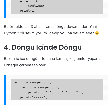
    if i == 3:

        continue

Bu örnekte ise 3 atlanır ama döngü devam eder. Yani
Python “3’ü sevmiyorum” deyip yoluna devam eder
4. Döngü İçinde Döngü
Bazen iç içe döngülerle daha karmaşık işlemler yaparız.
Örneğin çarpım tablosu:
for i in range(1, 4):

    for j in range(1, 4):

        print(i, "x", j, "=", i * j)
