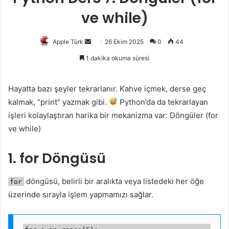
ve while)
Bir
Apple Türk
26 Ekim 2025
0
44
e-
1 dakika okuma süresi
posta
göndermek
Hayatta bazı şeyler tekrarlanır. Kahve içmek, derse geç
kalmak, “print” yazmak gibi.
Python’da da tekrarlayan
işleri kolaylaştıran harika bir mekanizma var: Döngüler (for
ve while)
1. for Döngüsü
döngüsü, belirli bir aralıkta veya listedeki her öğe
for
üzerinde sırayla işlem yapmamızı sağlar.