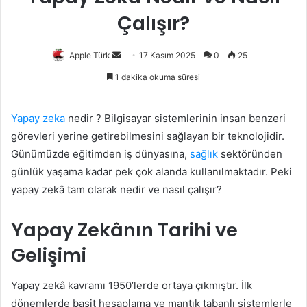
Çalışır?
Bir
Apple Türk
17 Kasım 2025
0
25
e-
1 dakika okuma süresi
posta
göndermek
Yapay zeka
nedir ? Bilgisayar sistemlerinin insan benzeri
görevleri yerine getirebilmesini sağlayan bir teknolojidir.
Günümüzde eğitimden iş dünyasına,
sağlık
sektöründen
günlük yaşama kadar pek çok alanda kullanılmaktadır. Peki
yapay zekâ tam olarak nedir ve nasıl çalışır?
Yapay Zekânın Tarihi ve
Gelişimi
Yapay zekâ kavramı 1950’lerde ortaya çıkmıştır. İlk
dönemlerde basit hesaplama ve mantık tabanlı sistemlerle