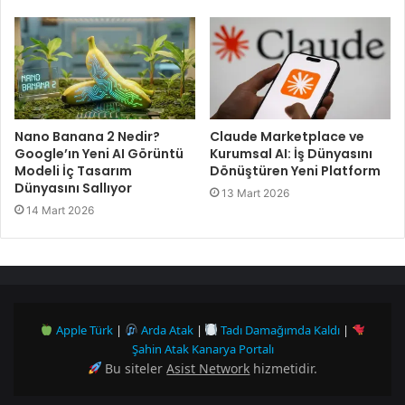
Claude Marketplace ve
Nano Banana 2 Nedir?
Kurumsal AI: İş Dünyasını
Google’ın Yeni AI Görüntü
Dönüştüren Yeni Platform
Modeli İç Tasarım
Dünyasını Sallıyor
13 Mart 2026
14 Mart 2026
Apple Türk
|
Arda Atak
|
Tadı Damağımda Kaldı
|
Şahin Atak Kanarya Portalı
Bu siteler
Asist Network
hizmetidir.