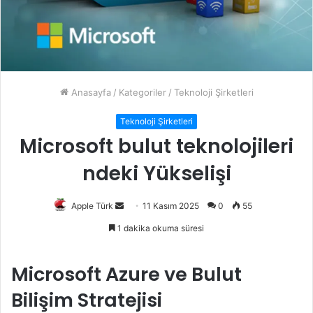
Anasayfa
/
Kategoriler
/
Teknoloji Şirketleri
Teknoloji Şirketleri
Microsoft bulut teknolojileri
ndeki Yükselişi
Bir
Apple Türk
11 Kasım 2025
0
55
e-
1 dakika okuma süresi
posta
göndermek
Microsoft Azure ve Bulut
Bilişim Stratejisi