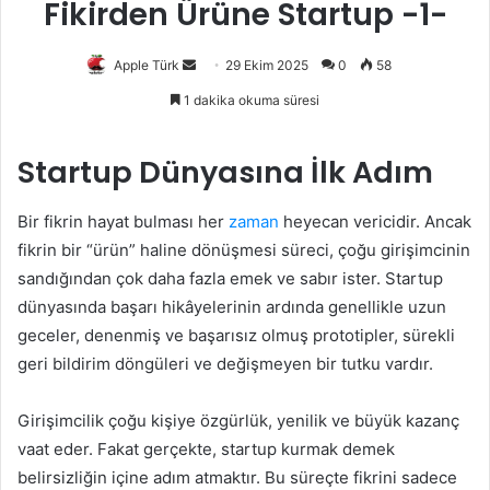
Fikirden Ürüne Startup -1-
Bir
Apple Türk
29 Ekim 2025
0
58
e-
1 dakika okuma süresi
posta
göndermek
Startup Dünyasına İlk Adım
Bir fikrin hayat bulması her
zaman
heyecan vericidir. Ancak
fikrin bir “ürün” haline dönüşmesi süreci, çoğu girişimcinin
sandığından çok daha fazla emek ve sabır ister. Startup
dünyasında başarı hikâyelerinin ardında genellikle uzun
geceler, denenmiş ve başarısız olmuş prototipler, sürekli
geri bildirim döngüleri ve değişmeyen bir tutku vardır.
Girişimcilik çoğu kişiye özgürlük, yenilik ve büyük kazanç
vaat eder. Fakat gerçekte, startup kurmak demek
belirsizliğin içine adım atmaktır. Bu süreçte fikrini sadece