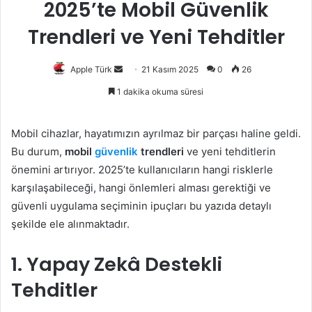
2025’te Mobil Güvenlik
Trendleri ve Yeni Tehditler
Bir
Apple Türk
21 Kasım 2025
0
26
e-
1 dakika okuma süresi
posta
göndermek
Mobil cihazlar, hayatımızın ayrılmaz bir parçası haline geldi.
Bu durum,
mobil
güvenlik
trendleri
ve yeni tehditlerin
önemini artırıyor. 2025’te kullanıcıların hangi risklerle
karşılaşabileceği, hangi önlemleri alması gerektiği ve
güvenli uygulama seçiminin ipuçları bu yazıda detaylı
şekilde ele alınmaktadır.
1. Yapay Zekâ Destekli
Tehditler