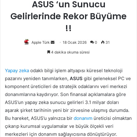
ASUS ‘un Sunucu
Gelirlerinde Rekor Büyüme
!!
Bir
Apple Türk
18 Ocak 2026
0
31
e-
4 dakika okuma süresi
posta
göndermek
Yapay zeka
odaklı bilgi işlem altyapısı küresel teknoloji
pazarını yeniden tanımlarken,
ASUS
gibi geleneksel PC ve
komponent üreticileri de stratejik odaklarını veri merkezi
donanımlarına kaydırıyor. Son finansal açıklamalara göre
ASUS’un yapay zeka sunucu gelirleri 3.1 milyar doları
aşarak şirket tarihinin yeni bir zirvesine ulaşmış durumda.
Bu hareket, ASUS’u yalnızca bir
donanım
üreticisi olmaktan
çıkarıp kurumsal uygulamalar ve büyük ölçekli veri
merkezleri için donanım sağlayıcısına dönüştürüyor.