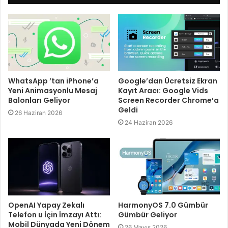
WhatsApp ’tan iPhone’a
Google’dan Ücretsiz Ekran
Yeni Animasyonlu Mesaj
Kayıt Aracı: Google Vids
Balonları Geliyor
Screen Recorder Chrome’a
Geldi
26 Haziran 2026
24 Haziran 2026
OpenAI Yapay Zekalı
HarmonyOS 7.0 Gümbür
Telefon u İçin İmzayı Attı:
Gümbür Geliyor
Mobil Dünyada Yeni Dönem
26 Mayıs 2026