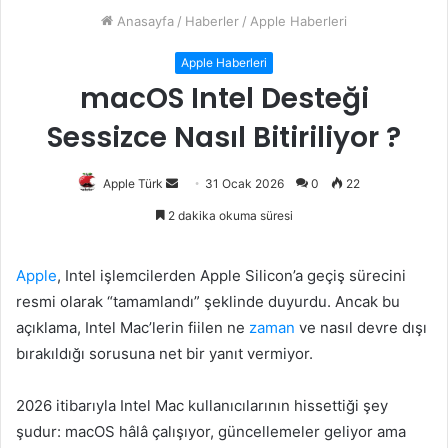
Anasayfa
/
Haberler
/
Apple Haberleri
Apple Haberleri
macOS Intel Desteği
Sessizce Nasıl Bitiriliyor ?
Bir
Apple Türk
31 Ocak 2026
0
22
e-
2 dakika okuma süresi
posta
göndermek
Apple
, Intel işlemcilerden Apple Silicon’a geçiş sürecini
resmi olarak “tamamlandı” şeklinde duyurdu. Ancak bu
açıklama, Intel Mac’lerin fiilen ne
zaman
ve nasıl devre dışı
bırakıldığı sorusuna net bir yanıt vermiyor.
2026 itibarıyla Intel Mac kullanıcılarının hissettiği şey
şudur: macOS hâlâ çalışıyor, güncellemeler geliyor ama