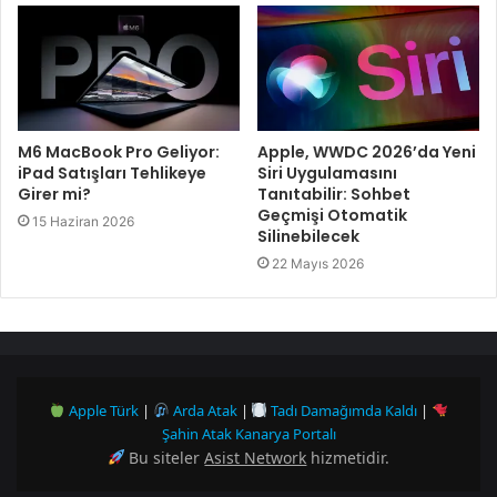
M6 MacBook Pro Geliyor:
Apple, WWDC 2026’da Yeni
iPad Satışları Tehlikeye
Siri Uygulamasını
Girer mi?
Tanıtabilir: Sohbet
Geçmişi Otomatik
15 Haziran 2026
Silinebilecek
22 Mayıs 2026
Apple Türk
|
Arda Atak
|
Tadı Damağımda Kaldı
|
Şahin Atak Kanarya Portalı
Bu siteler
Asist Network
hizmetidir.