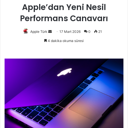
Apple’dan Yeni Nesil
Performans Canavarı
Bir
Apple Türk
17 Mart 2026
0
21
e-
4 dakika okuma süresi
posta
göndermek