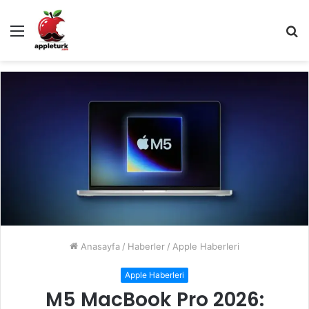
Menü
A
y
...
Anasayfa
/
Haberler
/
Apple Haberleri
Apple Haberleri
M5 MacBook Pro 2026: