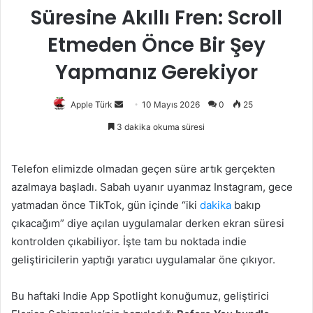
Süresine Akıllı Fren: Scroll
Etmeden Önce Bir Şey
Yapmanız Gerekiyor
Bir
Apple Türk
10 Mayıs 2026
0
25
e-
3 dakika okuma süresi
posta
göndermek
Telefon elimizde olmadan geçen süre artık gerçekten
azalmaya başladı. Sabah uyanır uyanmaz Instagram, gece
yatmadan önce TikTok, gün içinde “iki
dakika
bakıp
çıkacağım” diye açılan uygulamalar derken ekran süresi
kontrolden çıkabiliyor. İşte tam bu noktada indie
geliştiricilerin yaptığı yaratıcı uygulamalar öne çıkıyor.
Bu haftaki Indie App Spotlight konuğumuz, geliştirici