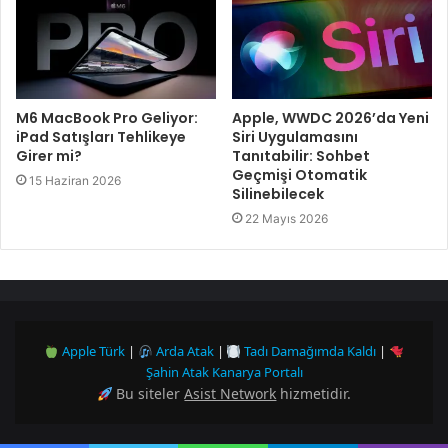
M6 MacBook Pro Geliyor:
Apple, WWDC 2026’da Yeni
iPad Satışları Tehlikeye
Siri Uygulamasını
Girer mi?
Tanıtabilir: Sohbet
Geçmişi Otomatik
15 Haziran 2026
Silinebilecek
22 Mayıs 2026
Apple Türk
|
Arda Atak
|
Tadı Damağımda Kaldı
|
Şahin Atak Kanarya Portalı
Bu siteler
Asist Network
hizmetidir.