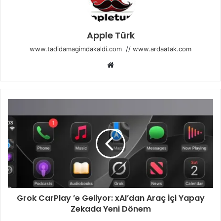
Apple Türk
www.tadidamagimdakaldi.com
//
www.ardaatak.com
Web
sitesi
Grok CarPlay ’e Geliyor: xAI’dan Araç İçi Yapay
Zekada Yeni Dönem