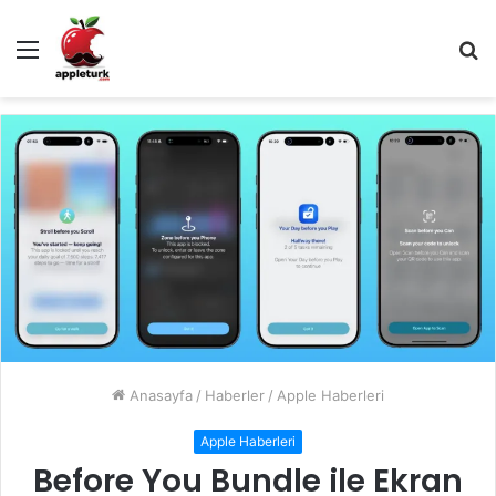
Menü
A
y
...
Anasayfa
/
Haberler
/
Apple Haberleri
Apple Haberleri
Before You Bundle ile Ekran