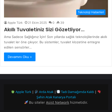
Teknoloji Haberleri
Apple Türk
21 Ekim 2025
0
39
Akıllı Tuvaletiniz Sizi Gözetliyor…
Ama Sadece Sağlığınız İçin! Son yıllarda sağlık teknolojilerinde akıllı
tuvalet ler öne çıkıyor. Bu sistemler, tuvalet klozetine entegre
edilen sensörler…
Devamını Oku »
Apple Türk
|
Arda Atak
|
Tadı Damağımda Kaldı
|
Şahin Atak Kanarya Portalı
Bu siteler
Asist Network
hizmetidir.