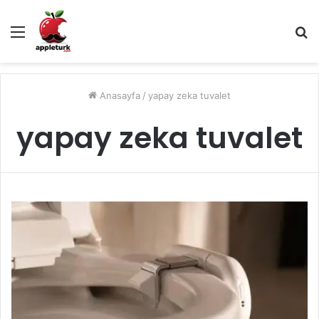
Menü
A
y
...
Anasayfa
/
yapay zeka tuvalet
yapay zeka tuvalet