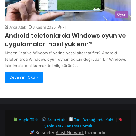
Oyun
Arda Atak
8 Kasım 2025
71
Android telefonlarda Windows oyun ve
uygulamaları nasıl yüklenir?
Neden “native Windows” yerine yasal alternatifler? Android
telefonlarda Windows oyun oynamak için doğrudan bir Windows
işletim sistemi kurmak teknik, sürücü…
Devamını Oku »
Apple Türk
|
Arda Atak
|
Tadı Damağımda Kaldı
|
Şahin Atak Kanarya Portalı
Bu siteler
Asist Network
hizmetidir.