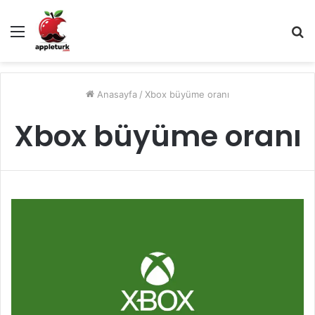
Menü
A
y
...
Anasayfa
/
Xbox büyüme oranı
Xbox büyüme oranı