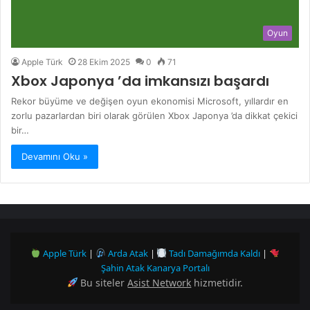
Oyun
Apple Türk
28 Ekim 2025
0
71
Xbox Japonya ’da imkansızı başardı
Rekor büyüme ve değişen oyun ekonomisi Microsoft, yıllardır en
zorlu pazarlardan biri olarak görülen Xbox Japonya ’da dikkat çekici
bir…
Devamını Oku »
Apple Türk
|
Arda Atak
|
Tadı Damağımda Kaldı
|
Şahin Atak Kanarya Portalı
Bu siteler
Asist Network
hizmetidir.