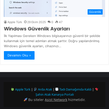
Güvenlik
Apple Türk
29 Ekim 2025
0
47
Windows Güvenlik Ayarları
İlk Yapılması Gereken Windows bilgisayarınızı güvenli bir şekilde
kullanmak için temel adımları atmak şarttır. Doğru yapılandırılmış
Windows güvenlik ayarları, cihazınızı…
Devamını Oku »
Apple Türk
|
Arda Atak
|
Tadı Damağımda Kaldı
|
Şahin Atak Kanarya Portalı
Bu siteler
Asist Network
hizmetidir.