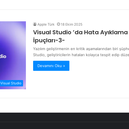
Apple Türk
18 Ekim 2025
Visual Studio ’da Hata Ayıklama
İpuçları-3-
Yazılım geliştirmenin en kritik aşamalarından biri şüp
Studio, geliştiricilerin hataları kolayca tespit edip düz
Devamını Oku »
Visual Studio