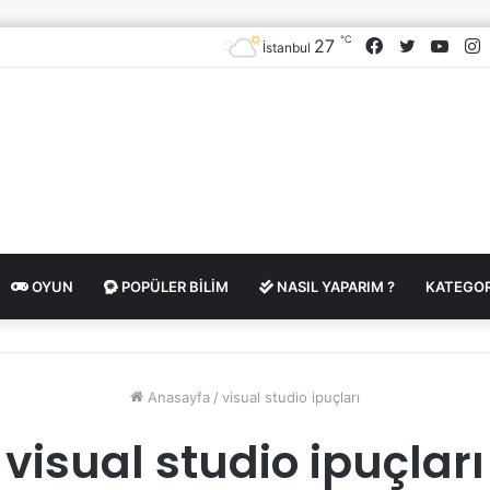
℃
Facebook
Twitter
YouT
I
27
İstanbul
OYUN
POPÜLER BILIM
NASIL YAPARIM ?
KATEGOR
Anasayfa
/
visual studio ipuçları
visual studio ipuçları