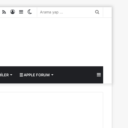
ube
nstagram
RSS
Kayıt
Kenar
Dış
Arama
Ol
Bölmesi
görünümü
yap
değiştir
...
Kenar
ILER
APPLE FORUM
Bölmesi