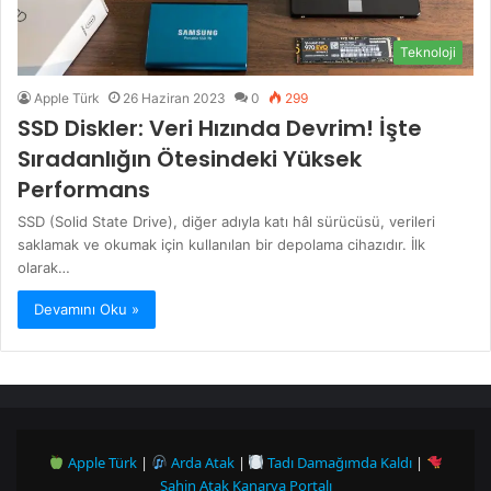
Teknoloji
Apple Türk
26 Haziran 2023
0
299
SSD Diskler: Veri Hızında Devrim! İşte
Sıradanlığın Ötesindeki Yüksek
Performans
SSD (Solid State Drive), diğer adıyla katı hâl sürücüsü, verileri
saklamak ve okumak için kullanılan bir depolama cihazıdır. İlk
olarak…
Devamını Oku »
Apple Türk
|
Arda Atak
|
Tadı Damağımda Kaldı
|
Şahin Atak Kanarya Portalı