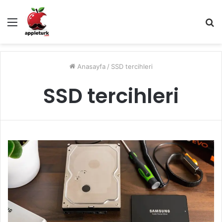
Menü
A
y
...
Anasayfa
/
SSD tercihleri
SSD tercihleri