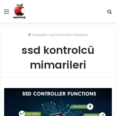
Menü
A
y
...
Anasayfa
/
ssd kontrolcü mimarileri
ssd kontrolcü
mimarileri