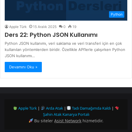
Python
Apple Türk
15 Aralık 2025
0
19
Ders 22: Python JSON Kullanımı
Python JSON kullanımı, veri saklama ve veri transferi için en çok
kullanılan yöntemlerden biridir. Özellikle API’lerle çalışırken Python
JSON kullanımı…
Devamını Oku »
Apple Türk
|
Arda Atak
|
Tadı Damağımda Kaldı
|
Şahin Atak Kanarya Portalı
Bu siteler
Asist Network
hizmetidir.