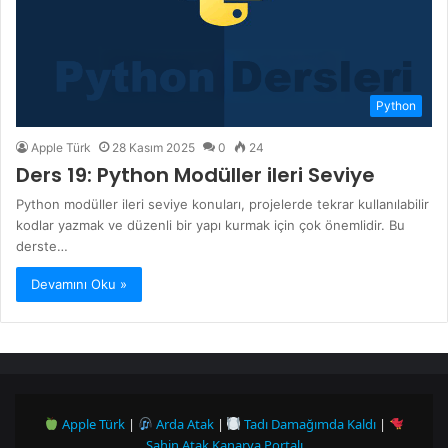
Python
Apple Türk
28 Kasım 2025
0
24
Ders 19: Python Modüller ileri Seviye
Python modüller ileri seviye konuları, projelerde tekrar kullanılabilir
kodlar yazmak ve düzenli bir yapı kurmak için çok önemlidir. Bu
derste…
Devamını Oku »
Apple Türk
|
Arda Atak
|
Tadı Damağımda Kaldı
|
Şahin Atak Kanarya Portalı