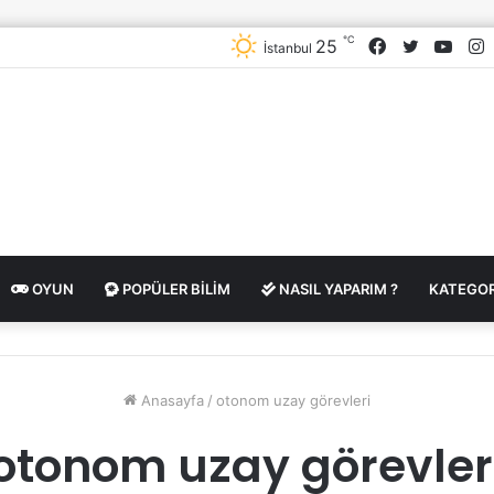
℃
Facebook
Twitter
YouT
I
25
İstanbul
OYUN
POPÜLER BILIM
NASIL YAPARIM ?
KATEGOR
Anasayfa
/
otonom uzay görevleri
otonom uzay görevler