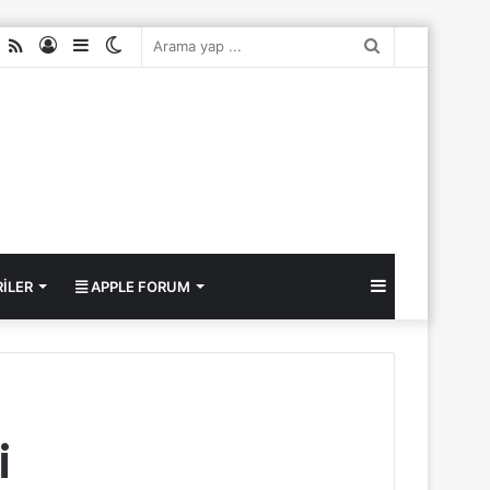
ube
nstagram
RSS
Kayıt
Kenar
Dış
Arama
Ol
Bölmesi
görünümü
yap
değiştir
...
Kenar
ILER
APPLE FORUM
Bölmesi
i