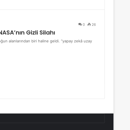
0
26
SA’nın Gizli Silahı
un alanlarından biri haline geldi. “yapay zekâ uzay