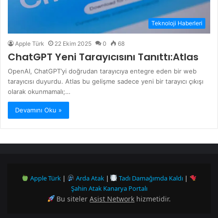
Teknoloji Haberleri
Apple Türk
22 Ekim 2025
0
68
ChatGPT Yeni Tarayıcısını Tanıttı:Atlas
OpenAI, ChatGPT’yi doğrudan tarayıcıya entegre eden bir web
tarayıcısı duyurdu. Atlas bu gelişme sadece yeni bir tarayıcı çıkışı
olarak okunmamalı;…
Devamını Oku »
Apple Türk
|
Arda Atak
|
Tadı Damağımda Kaldı
|
Şahin Atak Kanarya Portalı
Bu siteler
Asist Network
hizmetidir.