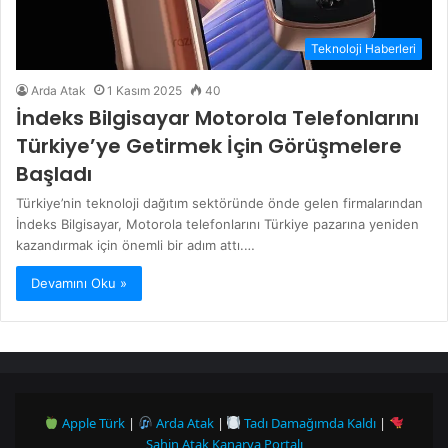
Teknoloji Haberleri
Arda Atak
1 Kasım 2025
40
İndeks Bilgisayar Motorola Telefonlarını
Türkiye’ye Getirmek İçin Görüşmelere
Başladı
Türkiye’nin teknoloji dağıtım sektöründe önde gelen firmalarından
İndeks Bilgisayar, Motorola telefonlarını Türkiye pazarına yeniden
kazandırmak için önemli bir adım attı.…
Devamını Oku »
Apple Türk
|
Arda Atak
|
Tadı Damağımda Kaldı
|
Şahin Atak Kanarya Portalı