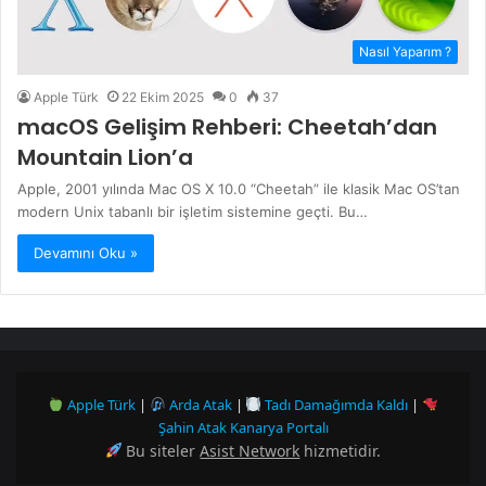
Nasıl Yaparım ?
Apple Türk
22 Ekim 2025
0
37
macOS Gelişim Rehberi: Cheetah’dan
Mountain Lion’a
Apple, 2001 yılında Mac OS X 10.0 “Cheetah” ile klasik Mac OS’tan
modern Unix tabanlı bir işletim sistemine geçti. Bu…
Devamını Oku »
Apple Türk
|
Arda Atak
|
Tadı Damağımda Kaldı
|
Şahin Atak Kanarya Portalı
Bu siteler
Asist Network
hizmetidir.