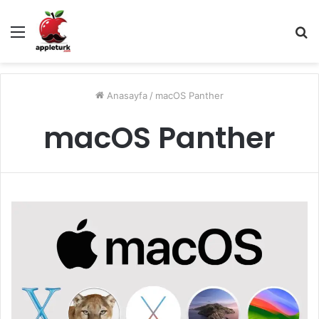
Menü
A
y
...
Anasayfa
/
macOS Panther
macOS Panther