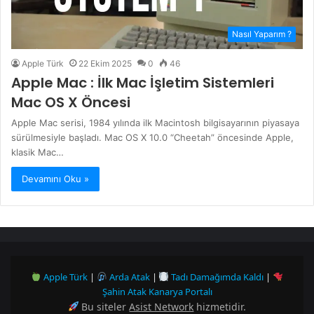
Nasıl Yaparım ?
Apple Türk
22 Ekim 2025
0
46
Apple Mac : İlk Mac İşletim Sistemleri
Mac OS X Öncesi
Apple Mac serisi, 1984 yılında ilk Macintosh bilgisayarının piyasaya
sürülmesiyle başladı. Mac OS X 10.0 “Cheetah” öncesinde Apple,
klasik Mac…
Devamını Oku »
Apple Türk
|
Arda Atak
|
Tadı Damağımda Kaldı
|
Şahin Atak Kanarya Portalı
Bu siteler
Asist Network
hizmetidir.