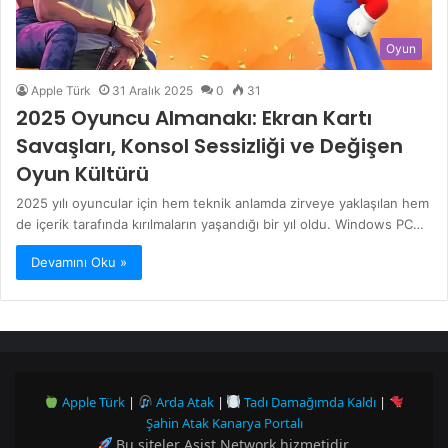
Oyun
Apple Türk
31 Aralık 2025
0
31
2025 Oyuncu Almanakı: Ekran Kartı
Savaşları, Konsol Sessizliği ve Değişen
Oyun Kültürü
2025 yılı oyuncular için hem teknik anlamda zirveye yaklaşılan hem
de içerik tarafında kırılmaların yaşandığı bir yıl oldu. Windows PC…
Devamını Oku »
Apple Türk
|
Arda Atak
|
Tadı Damağımda Kaldı
|
Şahin Atak Kanarya Portalı
Bu siteler
Asist Network
hizmetidir.