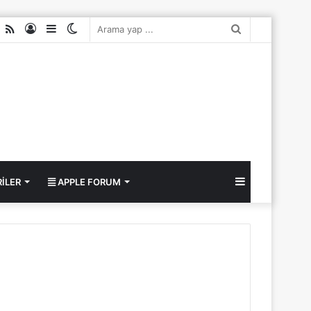
ube
nstagram
RSS
Kayıt
Kenar
Dış
Arama
Ol
Bölmesi
görünümü
yap
değiştir
...
Kenar
ILER
APPLE FORUM
Bölmesi