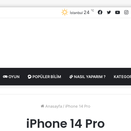
℃
Facebook
Twitter
YouT
I
24
İstanbul
OYUN
POPÜLER BILIM
NASIL YAPARIM ?
KATEGOR
Anasayfa
/
iPhone 14 Pro
iPhone 14 Pro