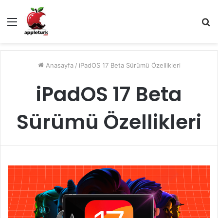
Menü
A
y
...
Anasayfa
/
iPadOS 17 Beta Sürümü Özellikleri
iPadOS 17 Beta
Sürümü Özellikleri