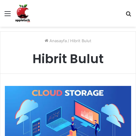
Menü
A
y
...
Anasayfa
/
Hibrit Bulut
Hibrit Bulut