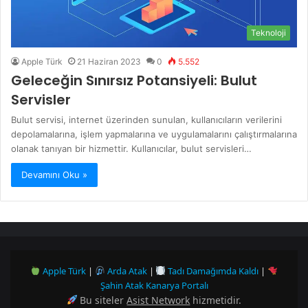
Teknoloji
Apple Türk
21 Haziran 2023
0
5.552
Geleceğin Sınırsız Potansiyeli: Bulut
Servisler
Bulut servisi, internet üzerinden sunulan, kullanıcıların verilerini
depolamalarına, işlem yapmalarına ve uygulamalarını çalıştırmalarına
olanak tanıyan bir hizmettir. Kullanıcılar, bulut servisleri…
Devamını Oku »
Apple Türk
|
Arda Atak
|
Tadı Damağımda Kaldı
|
Şahin Atak Kanarya Portalı
Bu siteler
Asist Network
hizmetidir.