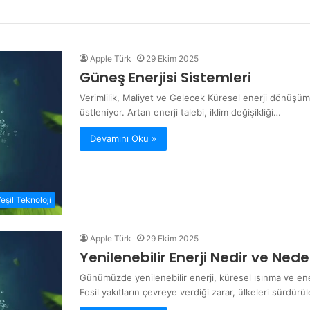
Apple Türk
29 Ekim 2025
Güneş Enerjisi Sistemleri
Verimlilik, Maliyet ve Gelecek Küresel enerji dönüşü
üstleniyor. Artan enerji talebi, iklim değişikliği…
Devamını Oku »
Yeşil Teknoloji
Apple Türk
29 Ekim 2025
Yenilenebilir Enerji Nedir ve Ned
Günümüzde yenilenebilir enerji, küresel ısınma ve ener
Fosil yakıtların çevreye verdiği zarar, ülkeleri sürdürül