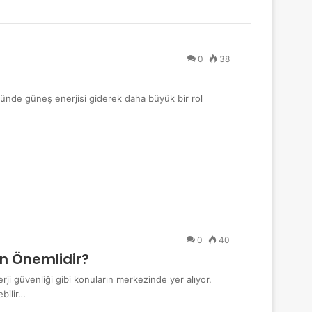
0
38
münde güneş enerjisi giderek daha büyük bir rol
0
40
en Önemlidir?
ji güvenliği gibi konuların merkezinde yer alıyor.
ebilir…