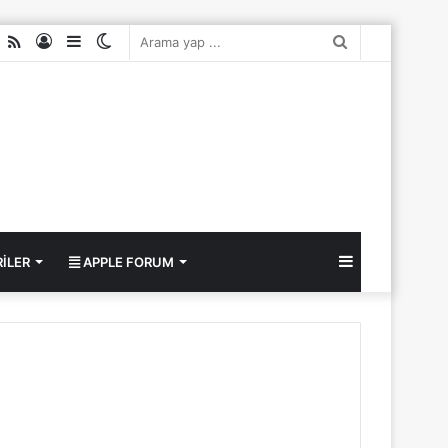
ube
nstagram
RSS
Kayıt
Kenar
Dış
Arama
Ol
Bölmesi
görünümü
yap
değiştir
...
Kenar
ILER
APPLE FORUM
Bölmesi