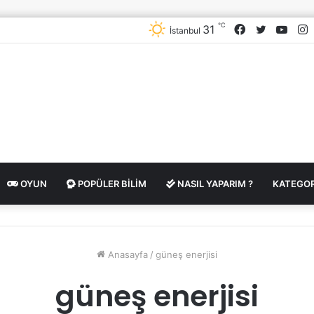
℃
Facebook
Twitter
YouT
I
31
İstanbul
OYUN
POPÜLER BILIM
NASIL YAPARIM ?
KATEGOR
Anasayfa
/
güneş enerjisi
güneş enerjisi