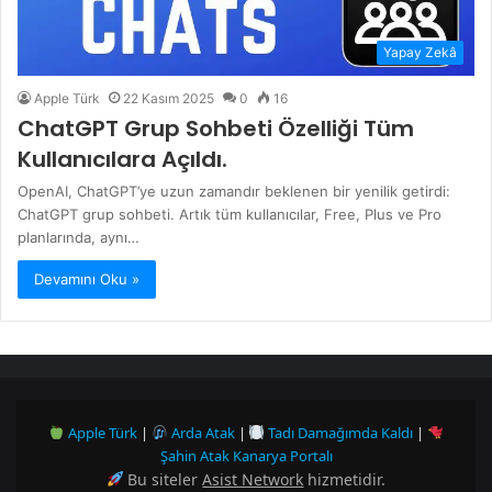
Yapay Zekâ
Apple Türk
22 Kasım 2025
0
16
ChatGPT Grup Sohbeti Özelliği Tüm
Kullanıcılara Açıldı.
OpenAI, ChatGPT’ye uzun zamandır beklenen bir yenilik getirdi:
ChatGPT grup sohbeti. Artık tüm kullanıcılar, Free, Plus ve Pro
planlarında, aynı…
Devamını Oku »
Apple Türk
|
Arda Atak
|
Tadı Damağımda Kaldı
|
Şahin Atak Kanarya Portalı
Bu siteler
Asist Network
hizmetidir.