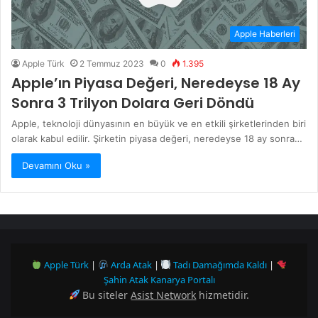
Apple Haberleri
Apple Türk
2 Temmuz 2023
0
1.395
Apple’ın Piyasa Değeri, Neredeyse 18 Ay
Sonra 3 Trilyon Dolara Geri Döndü
Apple, teknoloji dünyasının en büyük ve en etkili şirketlerinden biri
olarak kabul edilir. Şirketin piyasa değeri, neredeyse 18 ay sonra…
Devamını Oku »
Apple Türk
|
Arda Atak
|
Tadı Damağımda Kaldı
|
Şahin Atak Kanarya Portalı
Bu siteler
Asist Network
hizmetidir.