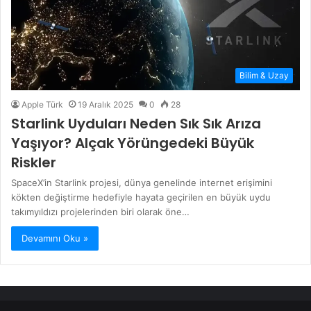
Bilim & Uzay
Apple Türk
19 Aralık 2025
0
28
Starlink Uyduları Neden Sık Sık Arıza
Yaşıyor? Alçak Yörüngedeki Büyük
Riskler
SpaceX’in Starlink projesi, dünya genelinde internet erişimini
kökten değiştirme hedefiyle hayata geçirilen en büyük uydu
takımyıldızı projelerinden biri olarak öne…
Devamını Oku »