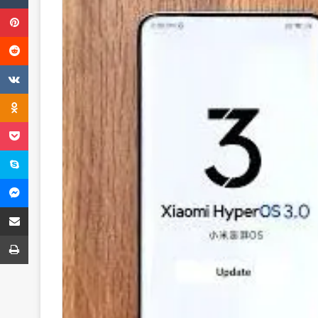
Pinterest
Reddit
VKontakte
Odnoklassniki
Pocket
Skype
Messenger
E-Posta ile paylaş
Yazdır