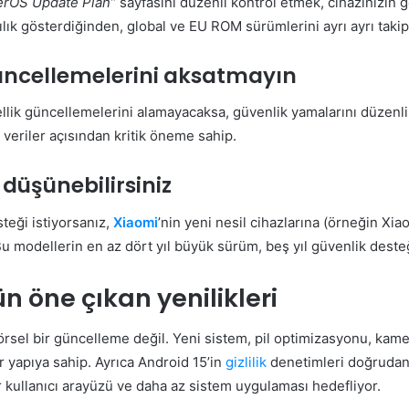
erOS Update Plan”
sayfasını düzenli kontrol etmek, cihazınızın 
ılık gösterdiğinden, global ve EU ROM sürümlerini ayrı ayrı taki
güncellemelerini aksatmayın
ellik güncellemelerini alamayacaksa, güvenlik yamalarını düzenli 
 veriler açısından kritik öneme sahip.
 düşünebilirsiniz
teği istiyorsanız,
Xiaomi
’nin yeni nesil cihazlarına (örneğin X
 Bu modellerin en az dört yıl büyük sürüm, beş yıl güvenlik deste
n öne çıkan yenilikleri
rsel bir güncelleme değil. Yeni sistem, pil optimizasyonu, kam
r yapıya sahip. Ayrıca Android 15’in
gizlilik
denetimleri doğrudan
kullanıcı arayüzü ve daha az sistem uygulaması hedefliyor.