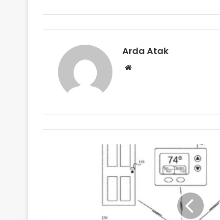
Arda Atak
Web
sitesi