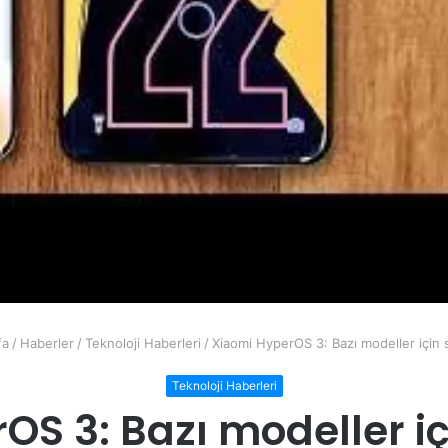
fa
/
Haberler
/
Teknoloji Haberleri
/
Xiaomi HyperOS 3: Bazı modeller için
Teknoloji Haberleri
OS 3: Bazı modeller iç