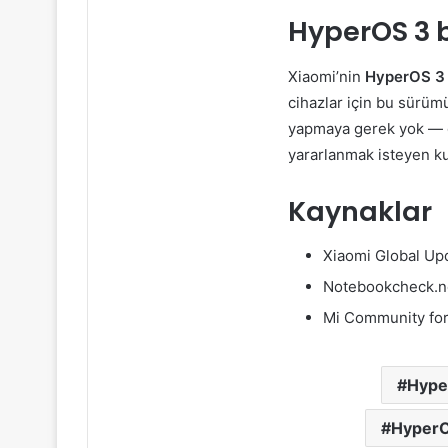
HyperOS 3 b
Xiaomi’nin
HyperOS 3
cihazlar için bu sürümü
yapmaya gerek yok — g
yararlanmak isteyen k
Kaynaklar
Xiaomi Global Up
Notebookcheck.ne
Mi Community foru
Hype
HyperO