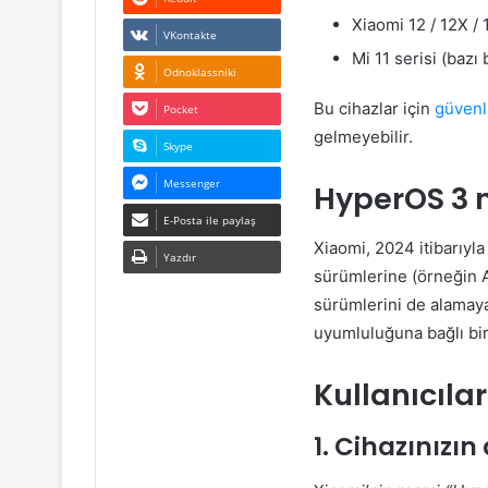
Xiaomi 12 / 12X /
VKontakte
Mi 11 serisi (bazı
Odnoklassniki
Bu cihazlar için
güvenl
Pocket
gelmeyebilir.
Skype
Messenger
HyperOS 3 n
E-Posta ile paylaş
Xiaomi, 2024 itibarıyl
Yazdır
sürümlerine (örneğin A
sürümlerini de alamaya
uyumluluğuna bağlı bir
Kullanıcıla
1. Cihazınızı