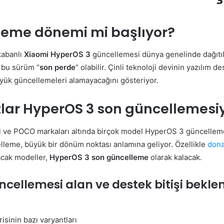
leme dönemi mi başlıyor?
tabanlı
Xiaomi HyperOS 3
güncellemesi dünya genelinde dağıtıl
n bu sürüm “
son perde
” olabilir. Çinli teknoloji devinin yazılım de
ük güncellemeleri alamayacağını gösteriyor.
zlar HyperOS 3 son güncellemesi
 ve POCO markaları altında birçok model HyperOS 3 güncellemes
lleme, büyük bir dönüm noktası anlamına geliyor. Özellikle
don
cak modeller,
HyperOS 3 son güncelleme
olarak kalacak.
cellemesi alan ve destek bitişi bekl
isinin bazı varyantları