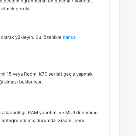
geleceğini öğrenmenin en güvenilir yoludur.
p etmek gerekir.
olarak yükleyin. Bu, özellikle
banka
iaomi 15 veya Redmi K70 serisi) geçiş yapmak
ği alması bekleniyor.
era kararlılığı, RAM yönetimi ve MIUI dönemine
 entegre edilmiş durumda. Xiaomi, yeni