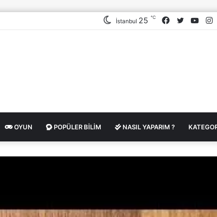
℃
Facebook
Twitter
YouT
I
25
İstanbul
OYUN
POPÜLER BILIM
NASIL YAPARIM ?
KATEGOR