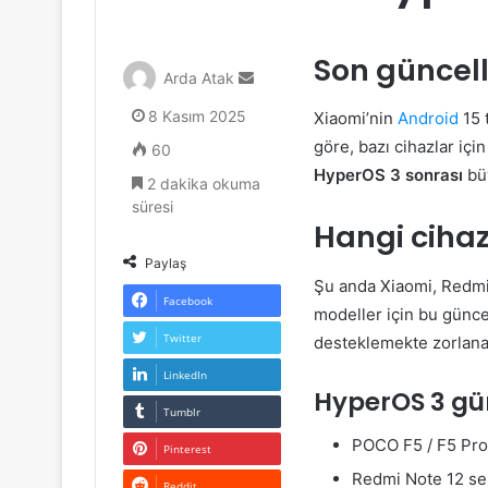
Son güncel
Bir
Arda Atak
e-
8 Kasım 2025
Xiaomi’nin
Android
15 
posta
göndermek
göre, bazı cihazlar içi
60
HyperOS 3 sonrası
büy
2 dakika okuma
süresi
Hangi ciha
Paylaş
Şu anda Xiaomi, Redmi
Facebook
modeller için bu günce
Twitter
desteklemekte zorlana
LinkedIn
HyperOS 3 gün
Tumblr
POCO F5 / F5 Pro
Pinterest
Redmi Note 12 ser
Reddit