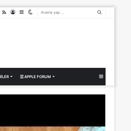
ube
nstagram
RSS
Kayıt
Kenar
Dış
Arama
Ol
Bölmesi
görünümü
yap
değiştir
...
Kenar
ILER
APPLE FORUM
Bölmesi